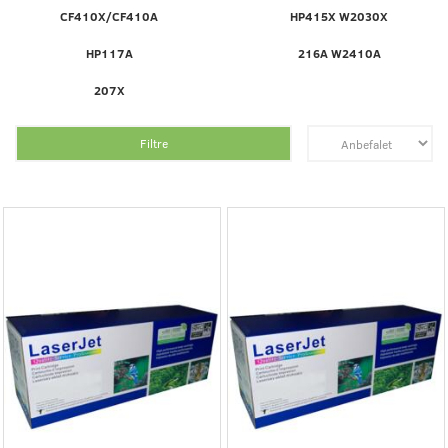
CF410X/CF410A
HP415X W2030X
HP117A
216A W2410A
207X
Filtre