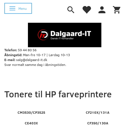
Skifte navigation
Menu
Telefon:
59 44 80 56
Åbningstid:
Man-fre 10-17 | Lørdag 10-13
E-mail:
salg@dalgaard-it.dk
Svar normalt samme dag i åbningstiden.
Tonere til HP farveprintere
CM3530/CP3525
CF210X/131A
CE403X
CF350/130A