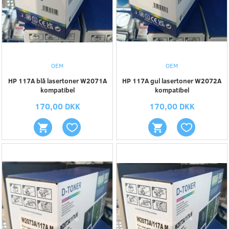
OEM
OEM
HP 117A blå lasertoner W2071A
HP 117A gul lasertoner W2072A
kompatibel
kompatibel
170,00 DKK
170,00 DKK