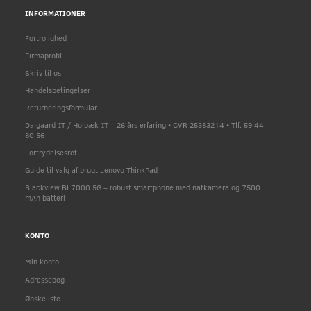
INFORMATIONER
Fortrolighed
Firmaprofil
Skriv til os
Handelsbetingelser
Returneringsformular
Dalgaard-IT / Holbæk-IT – 26 års erfaring • CVR 25383214 • Tlf. 59 44
80 56
Fortrydelsesret
Guide til valg af brugt Lenovo ThinkPad
Blackview BL7000 5G – robust smartphone med natkamera og 7500
mAh batteri
KONTO
Min konto
Adressebog
Ønskeliste