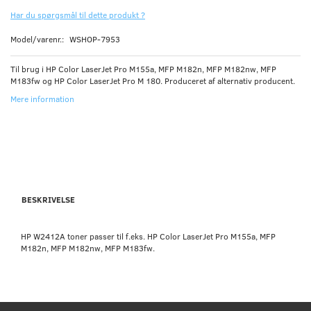
Har du spørgsmål til dette produkt ?
Model/varenr.:
WSHOP-7953
Til brug i HP Color LaserJet Pro M155a, MFP M182n, MFP M182nw, MFP
M183fw og HP Color LaserJet Pro M 180. Produceret af alternativ producent.
Mere information
BESKRIVELSE
HP W2412A toner passer til f.eks. HP Color LaserJet Pro M155a, MFP
M182n, MFP M182nw, MFP M183fw.