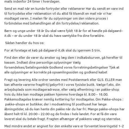
mails indenfor 24 timer i hverdagen.
Send en mail når en kunde fortryder eller reklamerer Har du sendt en vare ind
til fortrydelse eller reklamation vil du altid få tilsendt en mail når vi har
modtaget varen. I mailen får du oplysninger om den videre proces i
forbindelse med behandlingen af din fortrydelse/reklamation.
Børn og unge under 18 år Du skal være fyldt 18 år for at handle på dalgaard-
it.dk – er du under 18 år skal du have samtykke fra dine forældre.
Sådan handler du hos os:
For at foretage et køb på dalgaard-it.dk skal du igennem 5 trin.
Find den eller de varer du ønsker og læg dem i indkøbskurven, gå herefter til
kassen. Indtast dine personlige oplysninger Vælg
forsendelses/betalingsmåde Godkend vores forretningsbetingelser Tjek at
alle oplysninger er korrekte på opsamlingssiden og godkend købet
Fragt og levering Alle ordrer sendes med Postdanmark eller GLS. ELLER man
kan afhente varerne fragtfrit/gebyrfrit i vores fysiske butik. Vælge f.eks. din
arbejdsplads som modtageradresse, eller vælg afhentning i en pakke-shop
hvis du ikke kan modtage pakken hjemme hverdage kl. 8.00 - 16.00.
Pakkemodtagelse kræver nemlig kvittering for modtagelse. Om Pakke-shops :
pakke-shops er butikker, der i modsætning til posthuset har lange
åbningstider, så du kan hente din pakke når du har fri. Mange pakke-shops har
åbent helt til kl. 20.00 - 22.00 og de findes i hele landet. For at få din vare
leveret skal du betale fragt. Fragten afhænger af pakkens vægt og størrelse.
Med mindre andet er angivet for den enkelte vare er forventet leveringstid 1-2