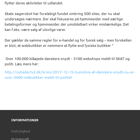
flytter deres aktiviteter til udlandet.
Skats søgerobot har foreløbigt fundet omkring 500 sites, der nu skal
undersøges nærmere. Der skal fokuseres på hjemmesider med særlige
betalingsformer og hjemmesider, der umiddelbart virker mistænkelige. Det
kan f.eks. være salg af ulovlige varer.
Der gælder de samme regler for e-handel og for fysisk salg - men forskellen
er blot, at webbutikker er nemmere at flytte end fysiske butikker "
Over 100.000 blåøjede danskere snydt - 3100 webshops meldt til SKAT og
politi. Læs mere her:
http://nyheder.tv2.dk/krimi/2017-12-15-tusindvis-af-danskere-snydt-nu-er-
over-3000-netbutikker-meldt-til-politiet
INFORMATIONER
Fortrolighed
Firmaprofil