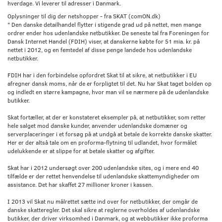
hverdage. Vi leverer til adresser i Danmark.
Oplysninger til dig der netshopper - fra SKAT (comON.dk)
" Den danske detailhandel flytter i stigende grad ud på nettet, men mange
ordrer ender hos udenlandske netbutikker. De seneste tal fra Foreningen for
Dansk Internet Handel (FDIH) viser, at danskerne købte for 51 mia. kr. på
nettet i 2012, og en femtedel af disse penge landede hos udenlandske
netbutikker.
FDIH har i den forbindelse opfordret Skat til at sikre, at netbutikker i EU
afregner dansk moms, når de er forpligtet til det. Nu har Skat taget bolden op
og indledt en større kampagne, hvor man vil se nærmere på de udenlandske
butikker.
Skat fortæller, at der er konstateret eksempler på, at netbutikker, som retter
hele salget mod danske kunder, anvender udenlandske domæner og
serverplaceringer i et forsøg på at undgå at betale de korrekte danske skatter.
Her er der altså tale om en proforma-flytning til udlandet, hvor formålet
udelukkende er at slippe for at betale skatter og afgifter.
Skat har i 2012 undersøgt over 200 udenlandske sites, og i mere end 40
tilfælde er der rettet henvendelse til udenlandske skattemyndigheder om
assistance. Det har skaffet 27 millioner kroner i kassen.
I 2013 vil Skat nu målrettet sætte ind over for netbutikker, der omgår de
danske skatteregler. Det skal sikre at reglerne overholdes af udenlandske
butikker, der driver virksomhed i Danmark, og at webbutikker ikke proforma