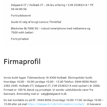
Dalgaard-IT / Holbæk-IT – 26 års erfaring • CVR 25383214 • Tlf.
59 44 80 56
Fortrydelsesret
Guide til valg af brugt Lenovo ThinkPad
Blackview BL7000 5G – robust smartphone med natkamera og
7500 mAh batteri
Fortryd købet
Firmaprofil
Vores butik ligger Tidemandsvej 16 4300 Holbæk. Åbningstider butik:
Hverdage 10.00 - 16.00 Lørdage 10.00 - 13.00 Telefon: 5944 8056 Mobil:
2382 2445. Holbæk-IT/ Dalgaard-IT, CVR 25383214 med opstart i år 2000.
Firmaet er 100 % dansk og privatejet. Vi sender udelukkende varer fra
Danmark. Almindelig mail er salg@dalgaard-it.dk
Du kan kontakte os på tlf.: 5944 8056 (hverdage 10.00-17.00, lørdage 10.00 –
13.00 eller på mail
https://dalgaard-it.dk/information/contact/
. Vi besvarer