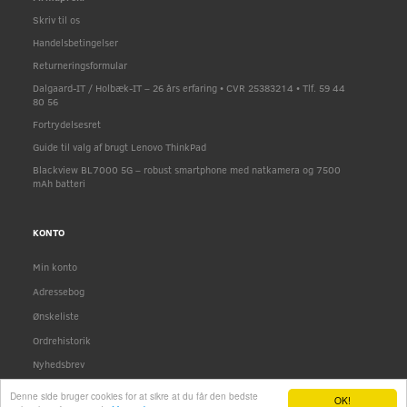
Skriv til os
Handelsbetingelser
Returneringsformular
Dalgaard-IT / Holbæk-IT – 26 års erfaring • CVR 25383214 • Tlf. 59 44
80 56
Fortrydelsesret
Guide til valg af brugt Lenovo ThinkPad
Blackview BL7000 5G – robust smartphone med natkamera og 7500
mAh batteri
KONTO
Min konto
Adressebog
Ønskeliste
Ordrehistorik
Nyhedsbrev
Denne side bruger cookies for at sikre at du får den bedste
OK!