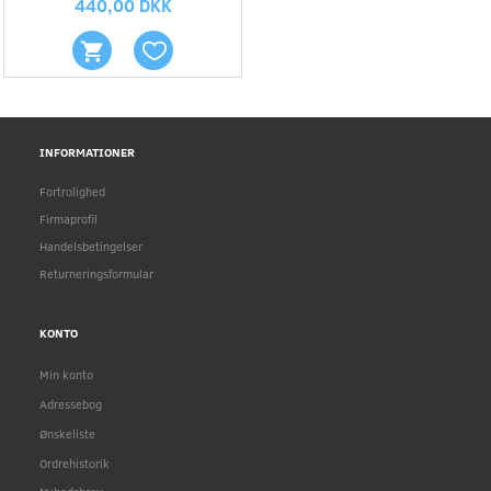
440,00 DKK
INFORMATIONER
Fortrolighed
Firmaprofil
Handelsbetingelser
Returneringsformular
KONTO
Min konto
Adressebog
Ønskeliste
Ordrehistorik