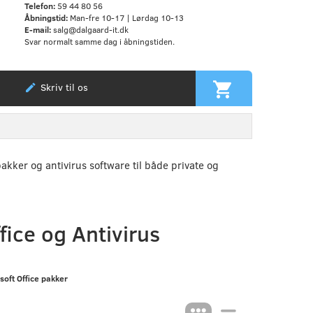
Telefon:
59 44 80 56
Åbningstid:
Man-fre 10-17 | Lørdag 10-13
E-mail:
salg@dalgaard-it.dk
Svar normalt samme dag i åbningstiden.
Skriv til os
pakker og antivirus software til både private og
fice og Antivirus
soft Office pakker