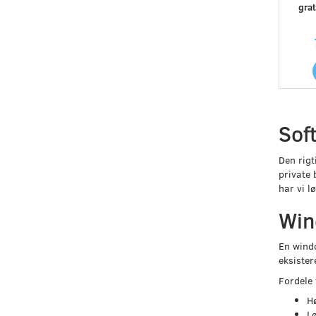
grat
Soft
Den rigt
private
har vi l
Win
En windo
eksister
Fordele
Hø
L