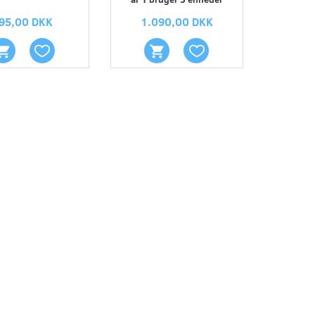
95,00 DKK
1.090,00 DKK
Microsoft 365 Family
Microsoft Windows 11 Pro OEM
Licensabonnemet 1 år Op til 5 enheder
Digital licens
899,00 DKK
695,00 DKK