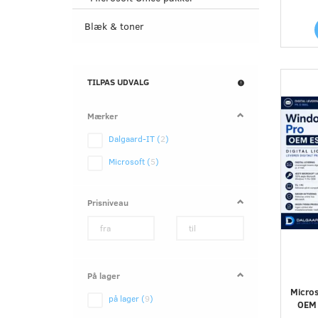
Blæk & toner
Skifte
TILPAS UDVALG
filter
Mærker
Dalgaard-IT
(
2
)
Microsoft
(
5
)
Prisniveau
På lager
Micro
på lager
(
9
)
OEM 