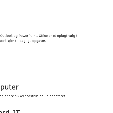
utlook og PowerPoint. Office er et oplagt valg til
ærktøjer til daglige opgaver.
mputer
og andre sikkerhedstrusler. En opdateret
ard-IT