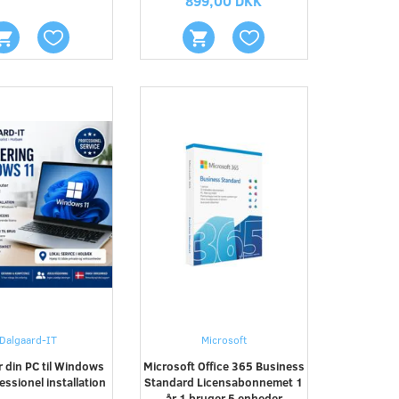
899,00 DKK
Dalgaard-IT
Microsoft
 din PC til Windows
Microsoft Office 365 Business
essionel installation
Standard Licensabonnemet 1
år 1 bruger 5 enheder