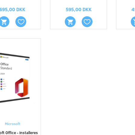
695,00 DKK
595,00 DKK
4
n 360 Deluxe 5 enheder
Kaspersky Total Security 2 enheder
eller 2 år en enhed
399,00 DKK
275,00 DKK
Microsoft
ft Office - installeres