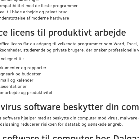
ompatibilitet med de fleste programmer
eel til både arbejde og privat brug
nderstøttelse af moderne hardware
ce licens til produktivt arbejde
ffice licens får du adgang til velkendte programmer som Word, Excel, O
ksomheder, studerende og private brugere, der ønsker professionelle v
 velegnet til:
okumenter og rapporter
egneark og budgetter
mail og kalender
ræsentationer
marbejde og produktivitet
ivirus software beskytter din co
s software hjælper med at beskytte din computer mod virus, malware 
dsløsning reducerer risikoen for datatab og uønskede angreb.
 software til computer hos Dalga