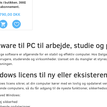
is i butikken. IKKE
abonnement.
790,00 DKK
ware til PC til arbejde, studie og
ige software er afgørende for en stabil og effektiv computer. Hos Dalg
 brugere, studerende og virksomheder. Uanset om du mangler et styre
øsningen.
dows licens til ny eller eksister
ws licens sikrer, at din computer kører med en lovlig og opdateret vers
ende computere, så du får adgang til de nyeste funktioner, sikkerheds
 ved Windows:
j sikkerhed
øbende opdateringer