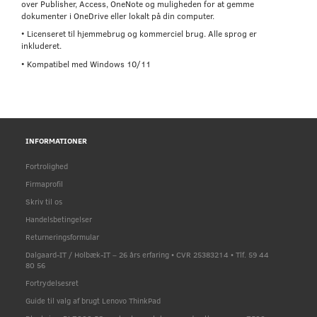
over Publisher, Access, OneNote og muligheden for at gemme
dokumenter i OneDrive eller lokalt på din computer.
• Licenseret til hjemmebrug og kommerciel brug. Alle sprog er
inkluderet.
• Kompatibel med Windows 10/11
INFORMATIONER
Fortrolighed
Firmaprofil
Skriv til os
Handelsbetingelser
Returneringsformular
Dalgaard-IT / Holbæk-IT – 26 års erfaring • CVR 25383214 • Tlf. 59 44
80 56
Fortrydelsesret
Guide til valg af brugt Lenovo ThinkPad