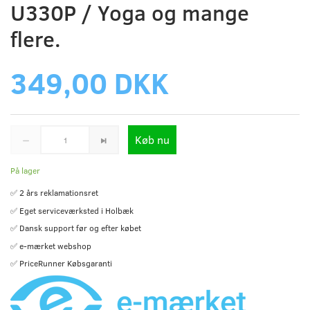
U330P / Yoga og mange
flere.
349,00 DKK
Køb nu
På lager
✅ 2 års reklamationsret
✅ Eget serviceværksted i Holbæk
✅ Dansk support før og efter købet
✅ e-mærket webshop
✅ PriceRunner Købsgaranti