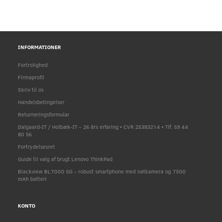
INFORMATIONER
Fortrolighed
Firmaprofil
Skriv til os
Handelsbetingelser
Returneringsformular
Dalgaard-IT / Holbæk-IT – 26 års erfaring • CVR 25383214 • Tlf. 59 44
80 56
Fortrydelsesret
Guide til valg af brugt Lenovo ThinkPad
Blackview BL7000 5G – robust smartphone med natkamera og 7500
mAh batteri
KONTO