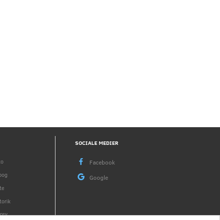
Blackview Rock 2 5G 256 GB 12 GB
Brother TN423BK kompatibel 
RAM Android 16
lasertoner
2.699,00 DKK
195,00 DKK
Se produktet
SOCIALE MEDIER
to
bog
te
torik
rev