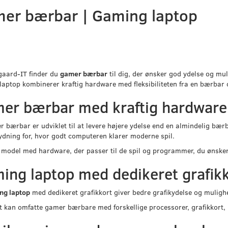
er bærbar | Gaming laptop
gaard-IT finder du
gamer bærbar
til dig, der ønsker god ydelse og mul
aptop kombinerer kraftig hardware med fleksibiliteten fra en bærbar
er bærbar med kraftig hardware
 bærbar er udviklet til at levere højere ydelse end en almindelig bær
ydning for, hvor godt computeren klarer moderne spil.
model med hardware, der passer til de spil og programmer, du ønsker
ing laptop med dedikeret grafik
ng laptop
med dedikeret grafikkort giver bedre grafikydelse og mulighe
t kan omfatte gamer bærbare med forskellige processorer, grafikkor