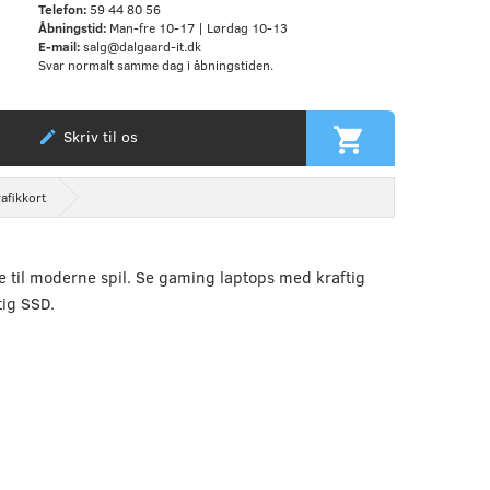
Telefon:
59 44 80 56
Åbningstid:
Man-fre 10-17 | Lørdag 10-13
E-mail:
salg@dalgaard-it.dk
Svar normalt samme dag i åbningstiden.
Skriv til os
afikkort
til moderne spil. Se gaming laptops med kraftig
tig SSD.