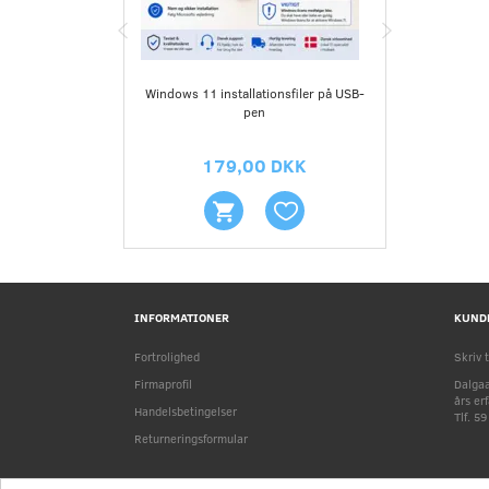
Windows 11 installationsfiler på USB-
Lenovo
pen
102
179,00 DKK
1
INFORMATIONER
KUND
Fortrolighed
Skriv t
Firmaprofil
Dalgaa
års er
Handelsbetingelser
Tlf. 5
Returneringsformular