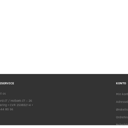
 ThinkPad X13 Gen 1 i5-
Lenovo ThinkPad T14 G2 i5-1135G7
10U 8GB 256GB SSD
16GB RAM 256GB SSD Windows 11
Pro – Grade A Refurbished
.999,00 DKK
2.995,00 DKK
ESERVICE
KONTO
il os
Min kon
rd-IT / Holbæk-IT – 26
Adresse
faring • CVR 25383214 •
9 44 80 56
Ønskelis
Ordrehis
Nyhedsb