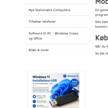
Mob
Nye Stationære Computere
En gamer
program
Tilbehør telefoner
Den bærb
komme i
Software til PC - Windows licens
Køb
og Office
Når du k
Blæk & toner
Se det a