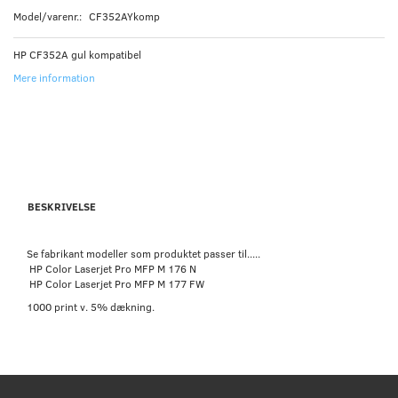
Model/varenr.:
CF352AYkomp
HP CF352A gul kompatibel
Mere information
BESKRIVELSE
Se fabrikant modeller som produktet passer til.....
HP Color Laserjet Pro MFP M 176 N
HP Color Laserjet Pro MFP M 177 FW
1000 print v. 5% dækning.