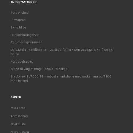
INFORMATIONER
Fortrolighed
Firmaprofil
Skriv til os
Handelsbetingelser
Returneringsformular
Dalgaard-IT / Holbæk-IT – 26 års erfaring • CVR 25383214 • Tlf. 59 44
80 56
Fortrydelsesret
Guide til valg af brugt Lenovo ThinkPad
Blackview BL7000 5G – robust smartphone med natkamera og 7500
mAh batteri
KONTO
Min konto
Adressebog
Ønskeliste
Ordrehistorik