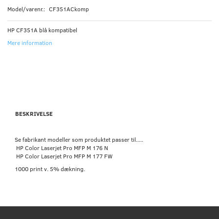
Model/varenr.:
CF351ACkomp
HP CF351A blå kompatibel
Mere information
BESKRIVELSE
Se fabrikant modeller som produktet passer til.....
HP Color Laserjet Pro MFP M 176 N
HP Color Laserjet Pro MFP M 177 FW
1000 print v. 5% dækning.