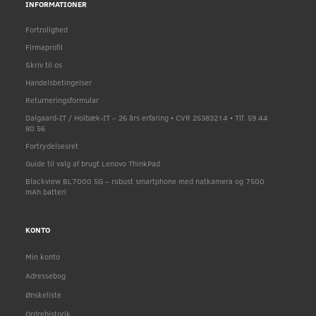
INFORMATIONER
Fortrolighed
Firmaprofil
Skriv til os
Handelsbetingelser
Returneringsformular
Dalgaard-IT / Holbæk-IT – 26 års erfaring • CVR 25383214 • Tlf. 59 44
80 56
Fortrydelsesret
Guide til valg af brugt Lenovo ThinkPad
Blackview BL7000 5G – robust smartphone med natkamera og 7500
mAh batteri
KONTO
Min konto
Adressebog
Ønskeliste
Ordrehistorik