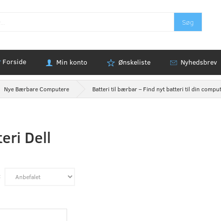
Søg
Forside
Min konto
Ønskeliste
Nyhedsbrev
Nye Bærbare Computere
Batteri til bærbar – Find nyt batteri til din compu
eri Dell
: