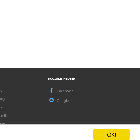
SOCIALE MEDIER
to
bog
te
torik
rev
OK!