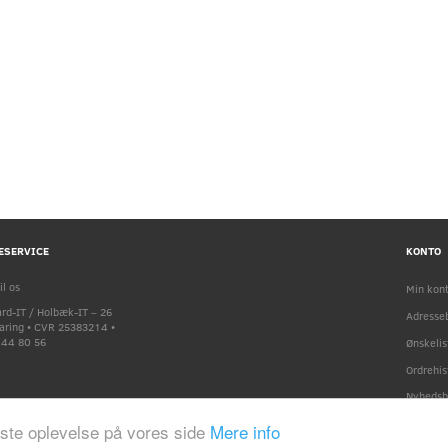
ESERVICE
KONTO
il os
Min kon
rd-IT / Holbæk-IT – 26
Adresse
faring • CVR 25383214 •
9 44 80 56
Ønskelis
Ordrehis
Nyhedsb
dste oplevelse på vores side
Mere info