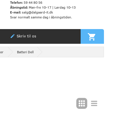
Telefon:
59 44 80 56
Åbningstid:
Man-fre 10-17 | Lørdag 10-13
E-mail:
salg@dalgaard-it.dk
Svar normalt samme dag i åbningstiden.
Skriv til os
ter
Batteri Dell