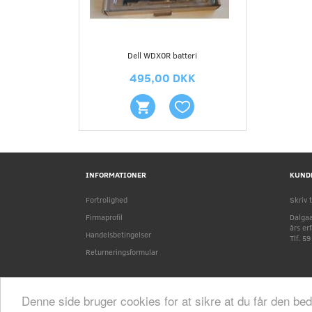
Dell WDX0R batteri
495,00 DKK
INFORMATIONER
KUND
Fortrolighed
Skriv t
Firmaprofil
Dalgaa
års er
Handelsbetingelser
Tlf. 5
Returneringsformular
Denne side bruger cookies for at sikre at du får den be