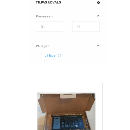
Skifte
TILPAS UDVALG
filter
Prisniveau
På lager
på lager
(
1
)