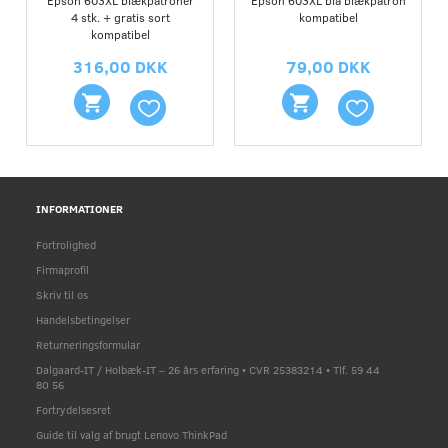
4 stk. + gratis sort
kompatibel
kompatibel
316,00 DKK
79,00 DKK
INFORMATIONER
Fortrolighed
Firmaprofil
Skriv til os
Handelsbetingelser
Returneringsformular
Dalgaard-IT / Holbæk-IT – 26 års erfaring • CVR 25383214 • Tlf. 59 44
80 56
Fortrydelsesret
Guide til valg af brugt Lenovo ThinkPad