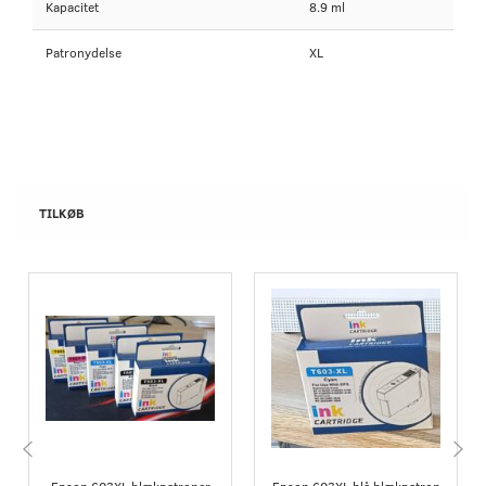
Kapacitet
8.9 ml
Patronydelse
XL
TILKØB
Epson 603XL blækpatroner
Epson 603XL blå blækpatron