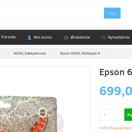
Søg
Forside
Min konto
Ønskeliste
Nyhedsbrev
603XL blækpatroner
Epson 603XL Multipack 4
Epson 6
699,
K
3 stk tilbage på lager