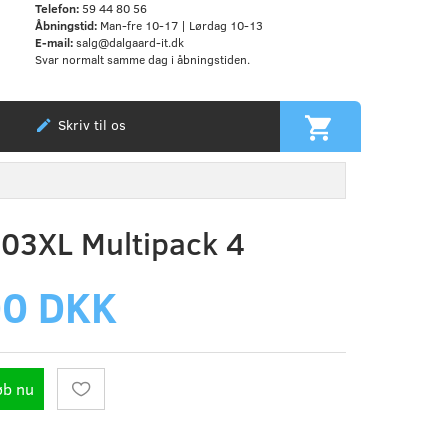
Telefon:
59 44 80 56
Åbningstid:
Man-fre 10-17 | Lørdag 10-13
E-mail:
salg@dalgaard-it.dk
Svar normalt samme dag i åbningstiden.
Skriv til os
03XL Multipack 4
00 DKK
øb nu