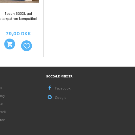
Epson 603XL gul
blækpatron kompatibel
79,00 DKK
SOCIALE MEDIER
to
bog
te
torik
rev