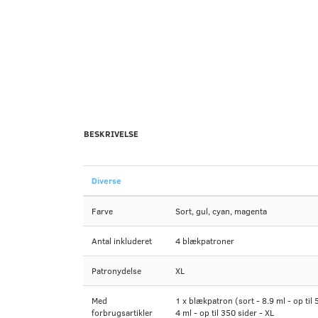
BESKRIVELSE
Diverse
Farve
Sort, gul, cyan, magenta
Antal inkluderet
4 blækpatroner
Patronydelse
XL
Med
1 x blækpatron (sort - 8.9 ml - op til 
forbrugsartikler
4 ml - op til 350 sider - XL