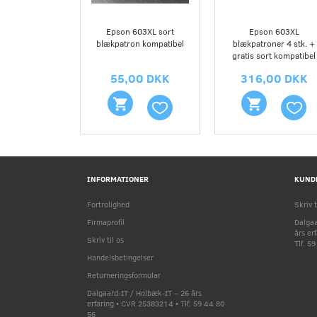
Epson 603XL sort
Epson 603XL
blækpatron kompatibel
blækpatroner 4 stk. +
gratis sort kompatibel
55,00 DKK
316,00 DKK
INFORMATIONER
KUND
Fortrolighed
Skriv t
Firmaprofil
Dalgaa
års er
Skriv til os
Tlf. 5
Handelsbetingelser
Returneringsformular
Dalgaard-IT / Holbæk-IT – 26 års
erfaring • CVR 25383214 • Tlf. 59 44 80
56