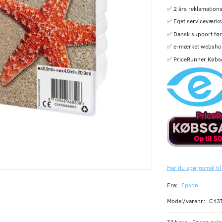
✅ 2 års reklamations
✅ Eget serviceværks
✅ Dansk support før 
✅ e-mærket websho
✅ PriceRunner Købs
Har du spørgsmål til
Fra:
Epson
Model/varenr.:
C13