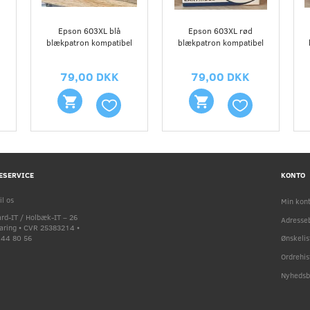
Epson 603XL blå
Epson 603XL rød
blækpatron kompatibel
blækpatron kompatibel
79,00 DKK
79,00 DKK
ESERVICE
KONTO
il os
Min kon
rd-IT / Holbæk-IT – 26
Adresse
faring • CVR 25383214 •
9 44 80 56
Ønskelis
Ordrehis
Nyhedsb