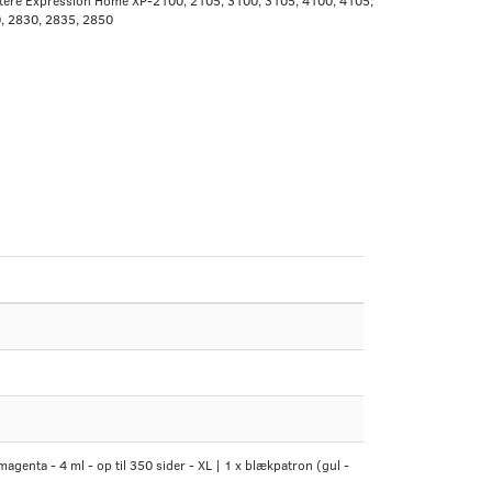
intere Expression Home XP-2100, 2105, 3100, 3105, 4100, 4105;
 2830, 2835, 2850
magenta - 4 ml - op til 350 sider - XL | 1 x blækpatron (gul -