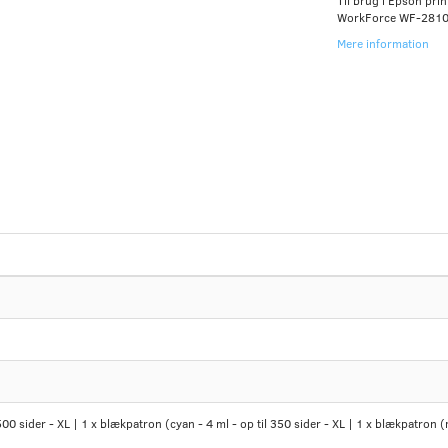
Til brug i Epson pr
WorkForce WF-2810,
Mere information
500 sider - XL | 1 x blækpatron (cyan - 4 ml - op til 350 sider - XL | 1 x blækpatron (