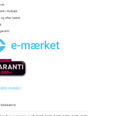
ret
ted i Holbæk
og efter købet
p
garanti
 dette produkt ?
T03A64010