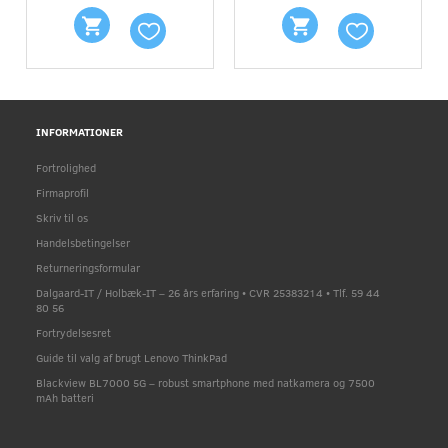
INFORMATIONER
Fortrolighed
Firmaprofil
Skriv til os
Handelsbetingelser
Returneringsformular
Dalgaard-IT / Holbæk-IT – 26 års erfaring • CVR 25383214 • Tlf. 59 44
80 56
Fortrydelsesret
Guide til valg af brugt Lenovo ThinkPad
Blackview BL7000 5G – robust smartphone med natkamera og 7500
mAh batteri