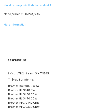
Har du spørgsmål til dette produkt ?
Model/varenr.:
TN241/245
Mere information
BESKRIVELSE
1 X sort TN241 samt 3 X TN245.
Til brug i printerne:
Brother DCP 9020 CDW
Brother HL 3140 CW
Brother HL 3150 CDW
Brother HL 3170 CDW
Brother MFC 9140 CDN
Brother MFC 9330 CDW