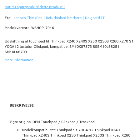
Har du spørgsmål til dette produkt ?
Fra:
Lenovo ThinkPad | Refurbished bærbare | Dalgaard IT
Model/varenr.:
WSHOP-7916
Udskiftning af touchpad til Thinkpad X240 X240S X250 X250S X260 X270 S1
YOGA12 tastatur Clickpad, kompatibel SM10K87873 8SSM10L68251
SM10L66709
Mere information
BESKRIVELSE
Ægte original OEM Touchpad / Clickpad / Trackpad
Modelkompatibilitet: Thinkpad S1 YOGA 12 Thinkpad X240
Thinkpad X240S Thinkpad X250 Thinkpad X250S Thinkpad X260