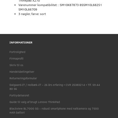
Thinkpad X270
Varenummer kompatibilitet: : SM10K87873 8SSM10L68251
SM10L66709
3 nøgler, farve: sort
INFORMATIONER
Fortrolighed
Firmaprofil
Skriv til os
Handelsbetingelser
Returneringsformular
Dalgaard-IT / Holbæk-IT – 26 års erfaring • CVR 25383214 • Tlf. 59 44
80 56
Fortrydelsesret
Guide til valg af brugt Lenovo ThinkPad
Blackview BL7000 5G – robust smartphone med natkamera og 7500
mAh batteri