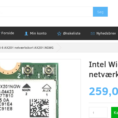
Søg
Forside
Min konto
Ønskeliste
Nyhedsbrev
-Fi 6 AX201 netværkskort AX201.NGWG
Intel W
netvær
259,
K