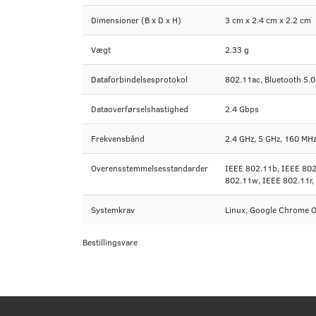
Dimensioner (B x D x H)
3 cm x 2.4 cm x 2.2 cm
Vægt
2.33 g
Dataforbindelsesprotokol
802.11ac, Bluetooth 5.0
Dataoverførselshastighed
2.4 Gbps
Frekvensbånd
2.4 GHz, 5 GHz, 160 MH
Overensstemmelsesstandarder
IEEE 802.11b, IEEE 802
802.11w, IEEE 802.11r,
Systemkrav
Linux, Google Chrome O
Bestillingsvare