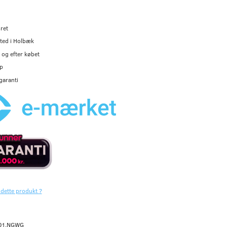
ret
ted i Holbæk
og efter købet
p
garanti
 dette produkt ?
01.NGWG