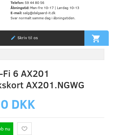
Telefon:
59 44 80 56
Åbningstid:
Man-fre 10-17 | Lørdag 10-13
E-mail:
salg@dalgaard-it.dk
Svar normalt samme dag i åbningstiden.
Skriv til os
i-Fi 6 AX201
kskort AX201.NGWG
00 DKK
øb nu