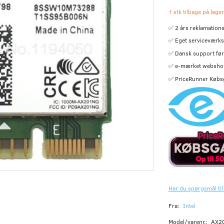
1 stk tilbage på lager
✅ 2 års reklamations
✅ Eget serviceværks
✅ Dansk support før 
✅ e-mærket websho
✅ PriceRunner Købs
Har du spørgsmål til
Fra:
Intel
Model/varenr.:
AX2