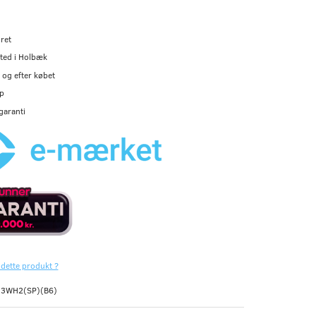
ret
ted i Holbæk
og efter købet
p
garanti
 dette produkt ?
33WH2(SP)(B6)