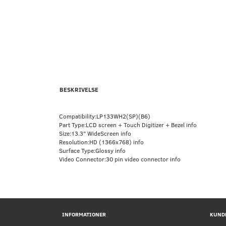
BESKRIVELSE
Compatibility:LP133WH2(SP)(B6)
Part Type:LCD screen + Touch Digitizer + Bezel info
Size:13.3" WideScreen info
Resolution:HD (1366x768) info
Surface Type:Glossy info
Video Connector:30 pin video connector info
INFORMATIONER
KUND