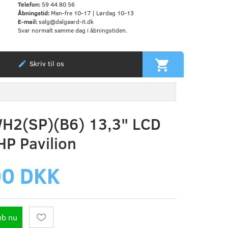
Telefon:
59 44 80 56
Åbningstid:
Man-fre 10-17 | Lørdag 10-13
E-mail:
salg@dalgaard-it.dk
Svar normalt samme dag i åbningstiden.
Skriv til os
H2(SP)(B6) 13,3" LCD
HP Pavilion
00 DKK
øb nu