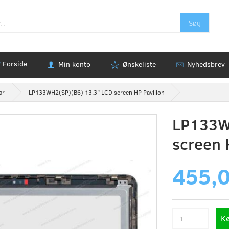
Søg
Forside
Min konto
Ønskeliste
Nyhedsbrev
ar
LP133WH2(SP)(B6) 13,3" LCD screen HP Pavilion
LP133W
screen 
455,
K