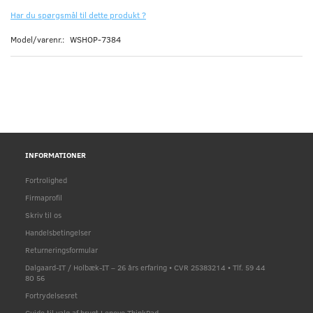
Har du spørgsmål til dette produkt ?
Model/varenr.:
WSHOP-7384
INFORMATIONER
Fortrolighed
Firmaprofil
Skriv til os
Handelsbetingelser
Returneringsformular
Dalgaard-IT / Holbæk-IT – 26 års erfaring • CVR 25383214 • Tlf. 59 44
80 56
Fortrydelsesret
Guide til valg af brugt Lenovo ThinkPad