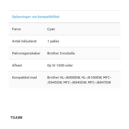
Oplysninger om kompatibilitet
Farve
Cyan
Antal inkluderet
1 pakke
Patronegenskaber
Brother Innobella
Afkast
Op til 1500 sider
Kompatibel med
Brother HL-J6000DW, HL-J6100DW, MFC-
J5945DW, MFC-J6945DW, MFC-J6947DW
TILKØB