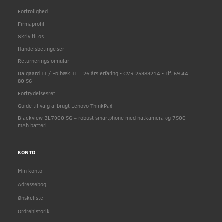
Fortrolighed
Firmaprofil
Skriv til os
Handelsbetingelser
Returneringsformular
Dalgaard-IT / Holbæk-IT – 26 års erfaring • CVR 25383214 • Tlf. 59 44
80 56
Fortrydelsesret
Guide til valg af brugt Lenovo ThinkPad
Blackview BL7000 5G – robust smartphone med natkamera og 7500
mAh batteri
KONTO
Min konto
Adressebog
Ønskeliste
Ordrehistorik