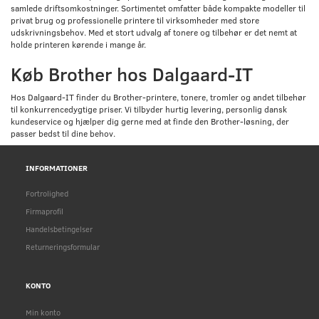
samlede driftsomkostninger. Sortimentet omfatter både kompakte modeller til
privat brug og professionelle printere til virksomheder med store
udskrivningsbehov. Med et stort udvalg af tonere og tilbehør er det nemt at
holde printeren kørende i mange år.
Køb Brother hos Dalgaard-IT
Hos Dalgaard-IT finder du Brother-printere, tonere, tromler og andet tilbehør
til konkurrencedygtige priser. Vi tilbyder hurtig levering, personlig dansk
kundeservice og hjælper dig gerne med at finde den Brother-løsning, der
passer bedst til dine behov.
INFORMATIONER
Fortrolighed
Firmaprofil
Handelsbetingelser
Returneringsformular
KONTO
Min konto