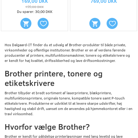
169,00 DKK
769,00 DKK
199,00 DKK
Du sparer:
30,00 DKK
Hos Dalgaard-IT finder du et udvalg af Brother-produkter til både private,
virksomheder og offentlige institutioner. Brother er en af verdens førende
producenter af printere, multifunktionsmaskiner, tonere og etiketskrivere og
er kendt for høj kvalitet, driftssikkerhed og lave driftsomkostninger.
Brother printere, tonere og
etiketskrivere
Brother tilbyder et bredt sortiment af laserprintere, blækprintere,
multifunktionsprintere, originale tonere, kompatible tonere samt P-touch
etiketskrivere. Produkterne er udviklet til at levere skarpe udskrifter, høj
hastighed og stabil drift, uanset om de anvendes på hjemmekontoret eller i en
travl virksomhed.
Hvorfor vælge Brother?
Brother er kendt for pålidelige printerløsninger med lang levetid og lave