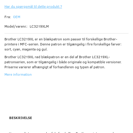
Har du spørgsmål til dette produkt ?
Fra:
OEM
Model/varenr.:
LC3219XLM
Brother LC3219XL er en blækpatron som passer til forskellige Brother-
printere i MFC-serien. Denne patron er tilgængelig i fire forskellige farver:
sort, cyan, magenta og gul.
Brother LC3219XL rød blækpatron er en del af Brother LC3219XL-
patronserien, som er tilgængelig i både originale og kompatible versioner.
Priserne varierer afhængigt af forhandleren og typen af patron.
Mere information
BESKRIVELSE