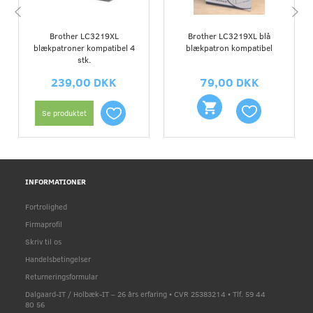
Brother LC3219XL
Brother LC3219XL blå
blækpatroner kompatibel 4
blækpatron kompatibel
stk.
239,00 DKK
79,00 DKK
Se produktet
INFORMATIONER
Fortrolighed
Firmaprofil
Skriv til os
Handelsbetingelser
Returneringsformular
Dalgaard-IT / Holbæk-IT – 26 års erfaring • CVR 25383214 • Tlf. 59 44
80 56