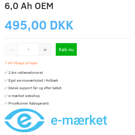
6,0 Ah OEM
495,00 DKK
Køb nu
1 stk tilbage på lager
✅ 2 års reklamationsret
✅ Eget serviceværksted i Holbæk
✅ Dansk support før og efter købet
✅ e-mærket webshop
✅ PriceRunner Købsgaranti