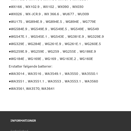
●WX166，WX102.9，WX102，WX090，WX030
●WX026，WX-JCR.9，WX 366.6，WU677，WU309
●WU175，WG894E.9，WG894E.5，WG894E，WG779E
●WG584E.9，WG549E.9，WG549E.5，WG549E，WG549
●WG547E.1，WG545E.1，WG543E，WG381E.9，WG329E.9
●WG329E，WG284E，WG261E.9，WG261E.1，WG260E.5
●WG259E.9，WG259E，WG259，WG255E，WG186E.9
●WG184E，WG169E，WG169，WG163E.2，WG160E
Erstatter følgende batterier:
●WA3014，WA3516，WA3549.1，WA3550，WA3550.1
●WA3551，WA3551.1，WA3553，WA3553.1，WA3560
●WA3561, WA3570, WA3641
INFORMATIONER
Fortrolighed