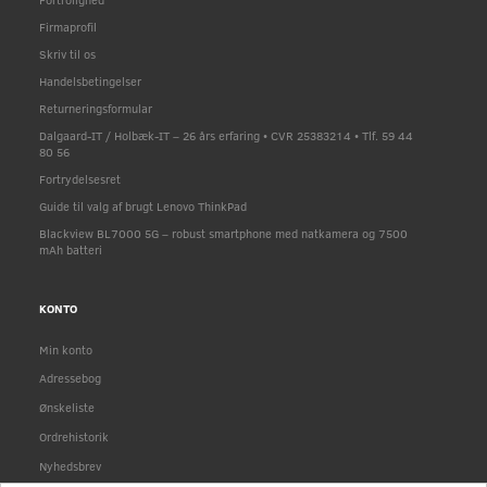
Firmaprofil
Skriv til os
Handelsbetingelser
Returneringsformular
Dalgaard-IT / Holbæk-IT – 26 års erfaring • CVR 25383214 • Tlf. 59 44
80 56
Fortrydelsesret
Guide til valg af brugt Lenovo ThinkPad
Blackview BL7000 5G – robust smartphone med natkamera og 7500
mAh batteri
KONTO
Min konto
Adressebog
Ønskeliste
Ordrehistorik
Nyhedsbrev