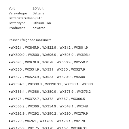
Volt
20 Volt
Varekategori
Batterie
Batteristørrelse
6,0 Ah.
Batteritype
Lithium-Ion
Producent
powtree
Passer i følgende maskiner:
●WX921，WX845.9，WX822.9，WX812，WX801.9
●WX800.9，WX800，WX696.9，WX693.9，WX693.1
●WX693，WX678.9，WX678，WX550.9，WX550.2
●WX550，WX531.9，WX531，WX530，WX527.9
●WX527，WX523.9，WX523，WX520.9，WX500
●WX394.3，WX390.9，WX390.31，WX390.1，WX390
●WX386.4，WX386，WX380.9，WX373.9，WX373.2
●WX373，WX372.7，WX372，WX367，WX366.5
●WX366.2，WX366，WX354.9，WX348.1，WX348
●WX292.9，WX292，WX290.2，WX290，WX279.9
●WX279，WX261，WX178.9，WX178.1，WX178
●WX176.9，WX175，WX170，WX167，WX166.31