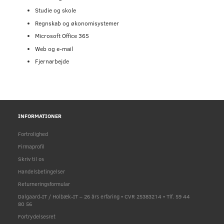
Studie og skole
Regnskab og økonomisystemer
Microsoft Office 365
Web og e-mail
Fjernarbejde
INFORMATIONER
Fortrolighed
Firmaprofil
Skriv til os
Handelsbetingelser
Returneringsformular
Dalgaard-IT / Holbæk-IT – 26 års erfaring • CVR 25383214 • Tlf. 59 44
80 56
Fortrydelsesret