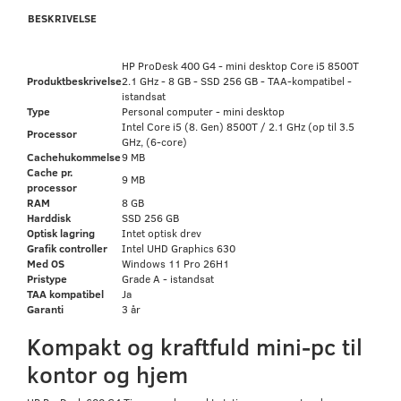
BESKRIVELSE
HP ProDesk 400 G4 - mini desktop Core i5 8500T
Produktbeskrivelse
2.1 GHz - 8 GB - SSD 256 GB - TAA-kompatibel -
istandsat
Type
Personal computer - mini desktop
Intel Core i5 (8. Gen) 8500T / 2.1 GHz (op til 3.5
Processor
GHz, (6-core)
Cachehukommelse
9 MB
Cache pr.
9 MB
processor
RAM
8 GB
Harddisk
SSD 256 GB
Optisk lagring
Intet optisk drev
Grafik controller
Intel UHD Graphics 630
Med OS
Windows 11 Pro 26H1
Pristype
Grade A - istandsat
TAA kompatibel
Ja
Garanti
3 år
Kompakt og kraftfuld mini-pc til
kontor og hjem