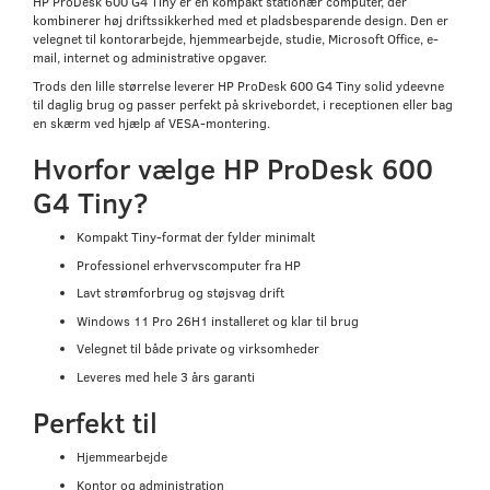
HP ProDesk 600 G4 Tiny er en kompakt stationær computer, der
kombinerer høj driftssikkerhed med et pladsbesparende design. Den er
velegnet til kontorarbejde, hjemmearbejde, studie, Microsoft Office, e-
mail, internet og administrative opgaver.
Trods den lille størrelse leverer HP ProDesk 600 G4 Tiny solid ydeevne
til daglig brug og passer perfekt på skrivebordet, i receptionen eller bag
en skærm ved hjælp af VESA-montering.
Hvorfor vælge HP ProDesk 600
G4 Tiny?
Kompakt Tiny-format der fylder minimalt
Professionel erhvervscomputer fra HP
Lavt strømforbrug og støjsvag drift
Windows 11 Pro 26H1 installeret og klar til brug
Velegnet til både private og virksomheder
Leveres med hele 3 års garanti
Perfekt til
Hjemmearbejde
Kontor og administration