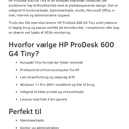
HP ProDesk 600 G4 Tiny er en kompakt stationær computer, der
kombinerer høj driftssikkerhed med et pladsbesparende design. Den er
velegnet til kontorarbejde, hjemmearbejde, studie, Microsoft Office, e-
mail, internet og administrative opgaver.
Trods den lille størrelse leverer HP ProDesk 600 G4 Tiny solid ydeevne
til daglig brug og passer perfekt på skrivebordet, i receptionen eller bag
en skærm ved hjælp af VESA-montering.
Hvorfor vælge HP ProDesk 600
G4 Tiny?
Kompakt Tiny-format der fylder minimalt
Professionel erhvervscomputer fra HP
Lavt strømforbrug og støjsvag drift
Windows 11 Pro 26H1 installeret og klar til brug
Velegnet til både private og virksomheder
Leveres med hele 3 års garanti
Perfekt til
Hjemmearbejde
Kontor og administration