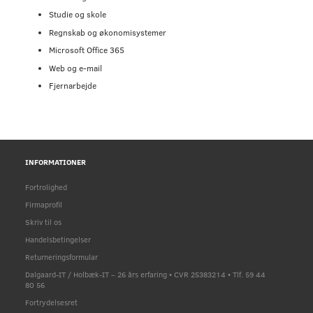
Studie og skole
Regnskab og økonomisystemer
Microsoft Office 365
Web og e-mail
Fjernarbejde
INFORMATIONER
Fortrolighed
Firmaprofil
Skriv til os
Handelsbetingelser
Returneringsformular
Dalgaard-IT / Holbæk-IT – 26 års erfaring • CVR 25383214 • Tlf. 59 44
80 56
Fortrydelsesret