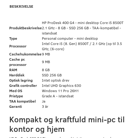
BESKRIVELSE
HP ProDesk 400 G4 - mini desktop Core i5 8500T
Produktbeskrivelse
2.1 GHz - 8 GB - SSD 256 GB - TAA-kompatibel -
istandsat
Type
Personal computer - mini desktop
Intel Core i5 (8. Gen) 8500T / 2.1 GHz (op til 3.5
Processor
GHz, (6-core)
Cachehukommelse
9 MB
Cache pr.
9 MB
processor
RAM
8 GB
Harddisk
SSD 256 GB
Optisk lagring
Intet optisk drev
Grafik controller
Intel UHD Graphics 630
Med OS
Windows 11 Pro 26H1
Pristype
Grade A - istandsat
TAA kompatibel
Ja
Garanti
3 år
Kompakt og kraftfuld mini-pc til
kontor og hjem