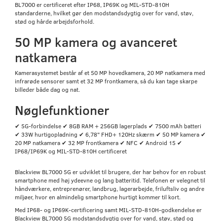
BL7000 er certificeret efter IP68, IP69K og MIL-STD-810H
standarderne, hvilket gør den modstandsdygtig over for vand, støv,
stød og hårde arbejdsforhold.
50 MP kamera og avanceret
natkamera
Kamerasystemet består af et 50 MP hovedkamera, 20 MP natkamera med
infrarøde sensorer samt et 32 MP frontkamera, så du kan tage skarpe
billeder både dag og nat.
Nøglefunktioner
✔ 5G-forbindelse ✔ 8GB RAM + 256GB lagerplads ✔ 7500 mAh batteri
✔ 33W hurtigopladning ✔ 6,78" FHD+ 120Hz skærm ✔ 50 MP kamera ✔
20 MP natkamera ✔ 32 MP frontkamera ✔ NFC ✔ Android 15 ✔
IP68/IP69K og MIL-STD-810H certificeret
Blackview BL7000 5G er udviklet til brugere, der har behov for en robust
smartphone med høj ydeevne og lang batteritid. Telefonen er velegnet til
håndværkere, entreprenører, landbrug, lagerarbejde, friluftsliv og andre
miljøer, hvor en almindelig smartphone hurtigt kommer til kort.
Med IP68- og IP69K-certificering samt MIL-STD-810H-godkendelse er
Blackview BL7000 5G modstandsdygtig over for vand, støv, stød og