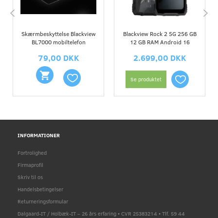
Skærmbeskyttelse Blackview
Blackview Rock 2 5G 256 GB
BL7000 mobiltelefon
12 GB RAM Android 16
79,00 DKK
2.699,00 DKK
Se produktet
INFORMATIONER
Fortrolighed
Firmaprofil
Skriv til os
Handelsbetingelser
Returneringsformular
Dalgaard-IT / Holbæk-IT – 26 års erfaring • CVR 25383214 • Tlf. 59 44