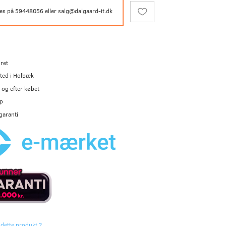
les på 59448056 eller salg@dalgaard-it.dk
ret
ted i Holbæk
og efter købet
p
garanti
 dette produkt ?