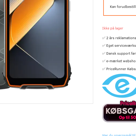
Kan forudbestil
Ikke på lager
✅ 2 års reklamations
✅ Eget serviceværks
✅ Dansk support før 
✅ e-mærket websho
✅ PriceRunner Købs
Har du spørgsmål til