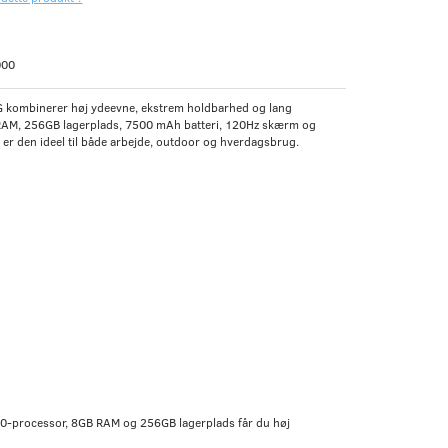
000
 kombinerer høj ydeevne, ekstrem holdbarhed og lang
 RAM, 256GB lagerplads, 7500 mAh batteri, 120Hz skærm og
er den ideel til både arbejde, outdoor og hverdagsbrug.
300-processor, 8GB RAM og 256GB lagerplads får du høj