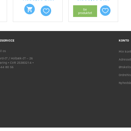
Se
produktet
ESERVICE
KONTO
il os
Min kon
rd-IT / Holbæk-IT – 26
Adresse
faring • CVR 25383214 •
9 44 80 56
Ønskelis
Ordrehis
Nyhedsb