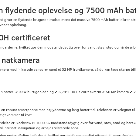
flydende oplevelse og 7500 mAh batte
iver en flydende brugeroplevelse, mens det massive 7500 mAh batteri sikrer strø
vendt opladning.
H certificeret
ndarderne, hvilket gør den modstandsdygtig over for vand, støv, stød og hårde arb
 natkamera
era med infrarøde sensorer samt et 32 MP frontkamera, så du kan tage skarpe bill
h batteri ✔ 33W hurtigopladning ✔ 6,78" FHD+ 120Hz skærm ✔ 50 MP kamera ✔ 
r en robust smartphone med høj ydeevne og lang batteritid. Telefonen er velegnet ti
tigt kommer til kort.
lse er Blackview BL7000 5G modstandsdygtig over for vand, støv, stød og barske ve
il internet, navigation og arbejdsrelaterede apps.
deo under dårlige lysforhold, hvilket gør telefonen særligt attraktiv til overvågning,