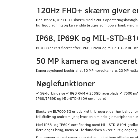
120Hz FHD+ skærm giver en 
Den store 6,78" FHD+ skærm med 120Hz opdateringshastighed g
hurtigopladning og kan endda bruges som powerbank via om
IP68, IP69K og MIL-STD-810
BL7000 er certificeret efter IP68, IP69K og MIL-STD-810H sta
50 MP kamera og avanceret
Kamerasystemet består af et 50 MP hovedkamera, 20 MP natkam
Nøglefunktioner
✔ 5G-forbindelse ✔ 8GB RAM + 256GB lagerplads ✔ 7500 mA
IP68/IP69K og MIL-STD-810H certificeret
Blackview BL7000 5G er udviklet til brugere, der har behov fo
friluftsliv og andre miljøer, hvor en almindelig smartphone hur
Med IP68- og IP69K-certificering samt MIL-STD-810H-godkende
flere dages brug, mens 5G-forbindelsen sikrer hurtig adgang t
Det avancerede natkamera gør det muligt at tage billeder og vi