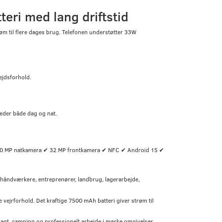
ri med lang driftstid
m til flere dages brug. Telefonen understøtter 33W
ejdsforhold.
eder både dag og nat.
20 MP natkamera ✔ 32 MP frontkamera ✔ NFC ✔ Android 15 ✔
l håndværkere, entreprenører, landbrug, lagerarbejde,
jrforhold. Det kraftige 7500 mAh batteri giver strøm til
 jagt, camping og professionelt arbejde i mørke omgivelser.