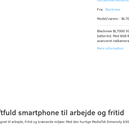
Fra:
Blackview
Model/varenr.:
BL7
Blackview BL7000 5G
batteritid. Med 8GB
avanceret natkamera 
Mere information
fuld smartphone til arbejde og fritid
net til arbejde, fritid og krævende miljøer. Med den hurtige MediaTek Dimensity 6