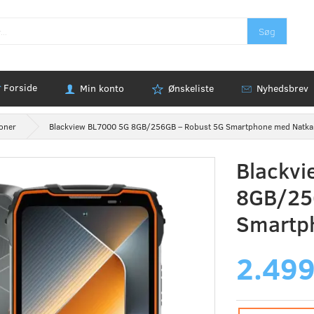
Søg
Forside
Min konto
Ønskeliste
Nyhedsbrev
foner
Blackview BL7000 5G 8GB/256GB – Robust 5G Smartphone med Natk
Blackv
8GB/25
Smartp
2.499