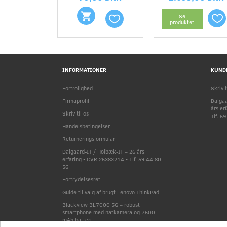
Se
produktet
INFORMATIONER
KUND
Fortrolighed
Skriv t
Firmaprofil
Dalgaa
års er
Skriv til os
Tlf. 5
Handelsbetingelser
Returneringsformular
Dalgaard-IT / Holbæk-IT – 26 års
erfaring • CVR 25383214 • Tlf. 59 44 80
56
Fortrydelsesret
Guide til valg af brugt Lenovo ThinkPad
Blackview BL7000 5G – robust
smartphone med natkamera og 7500
mAh batteri