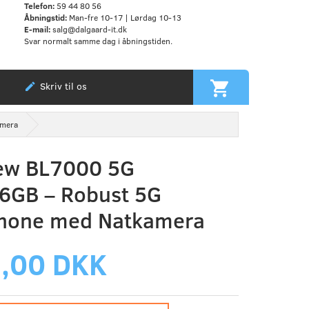
Telefon:
59 44 80 56
Åbningstid:
Man-fre 10-17 | Lørdag 10-13
E-mail:
salg@dalgaard-it.dk
Svar normalt samme dag i åbningstiden.
Skriv til os
amera
iew BL7000 5G
6GB – Robust 5G
hone med Natkamera
,00 DKK