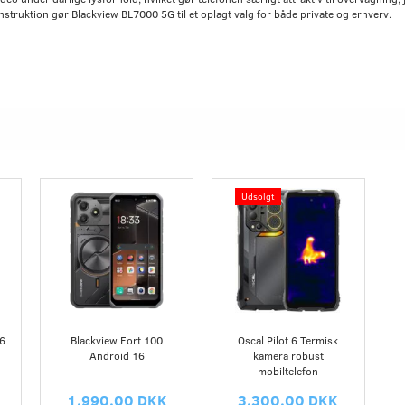
nstruktion gør Blackview BL7000 5G til et oplagt valg for både private og erhverv.
Udsolgt
56
Blackview Fort 100
Oscal Pilot 6 Termisk
d
Android 16
kamera robust
mobiltelefon
1.990,00 DKK
3.300,00 DKK