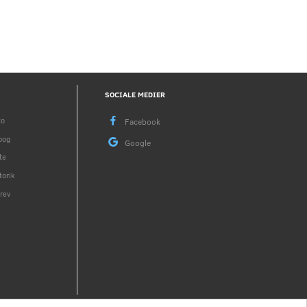
SOCIALE MEDIER
to
bog
te
torik
rev