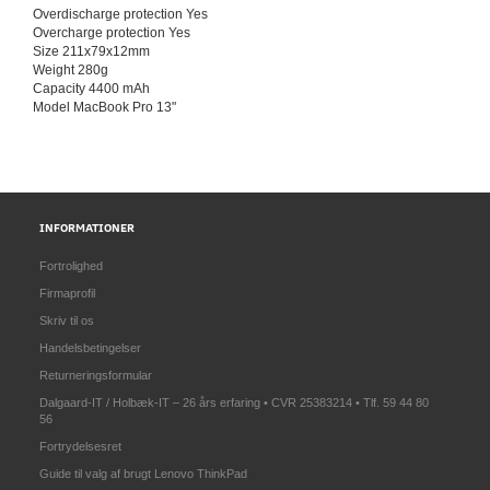
Overdischarge protection Yes
Overcharge protection Yes
Size 211x79x12mm
Weight 280g
Capacity 4400 mAh
Model MacBook Pro 13"
INFORMATIONER
Fortrolighed
Firmaprofil
Skriv til os
Handelsbetingelser
Returneringsformular
Dalgaard-IT / Holbæk-IT – 26 års erfaring • CVR 25383214 • Tlf. 59 44 80
56
Fortrydelsesret
Guide til valg af brugt Lenovo ThinkPad