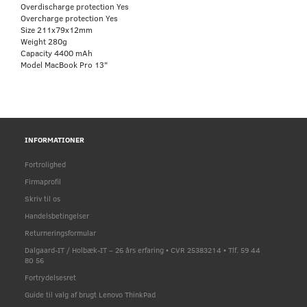
Overdischarge protection Yes
Overcharge protection Yes
Size 211x79x12mm
Weight 280g
Capacity 4400 mAh
Model MacBook Pro 13"
INFORMATIONER
Fortrolighed
Firmaprofil
Skriv til os
Handelsbetingelser
Returneringsformular
Dalgaard-IT / Holbæk-IT – 26 års erfaring • CVR 25383214 • Tlf. 59 44
80 56
Fortrydelsesret
Guide til valg af brugt Lenovo ThinkPad