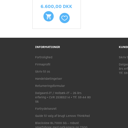
6.600,00 DKK
INFORMATIONER
KUND
Fortrolighed
Skriv t
Firmaprofil
Dalgaa
års er
Skriv til os
Tlf. 5
Handelsbetingelser
Returneringsformular
Dalgaard-IT / Holbæk-IT – 26 års
erfaring • CVR 25383214 • Tlf. 59 44 80
56
Fortrydelsesret
Guide til valg af brugt Lenovo ThinkPad
Blackview BL7000 5G – robust
smartphone med natkamera og 7500