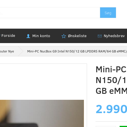
Søg
Forside
Min konto
Ønskeliste
Nyhedsbrev
puter Nye
Mini-PC NucBox G9 Intel N150/12 GB LPDDR5 RAM/64 GB eMMC
Mini-PC
N150/1
GB eMM
2.990