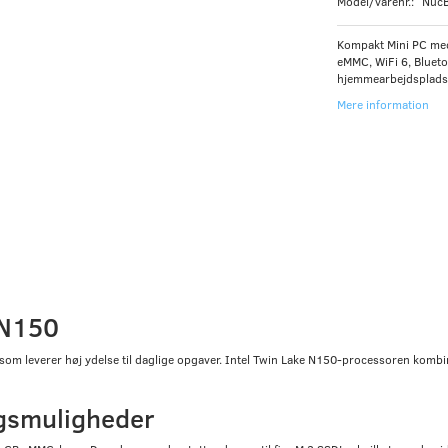
Model/varenr.:
NucB
Kompakt Mini PC me
eMMC, WiFi 6, Blueto
hjemmearbejdsplads, 
Mere information
 N150
 som leverer høj ydelse til daglige opgaver. Intel Twin Lake N150-processoren kom
ngsmuligheder