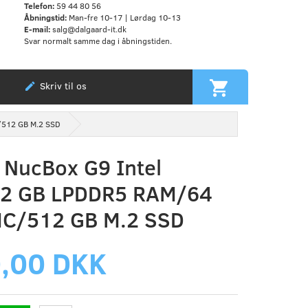
Telefon:
59 44 80 56
Åbningstid:
Man-fre 10-17 | Lørdag 10-13
E-mail:
salg@dalgaard-it.dk
Svar normalt samme dag i åbningstiden.
Skriv til os
/512 GB M.2 SSD
 NucBox G9 Intel
2 GB LPDDR5 RAM/64
C/512 GB M.2 SSD
,00 DKK