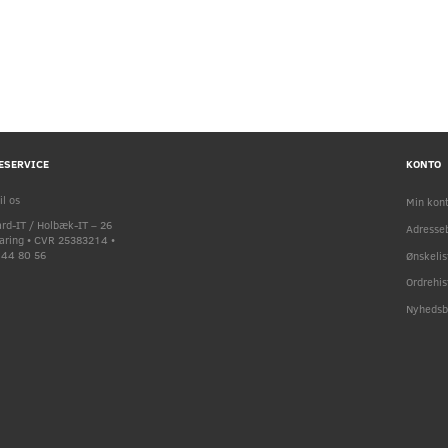
ESERVICE
KONTO
il os
Min kon
rd-IT / Holbæk-IT – 26
Adresse
faring • CVR 25383214 •
9 44 80 56
Ønskelis
Ordrehis
Nyhedsb