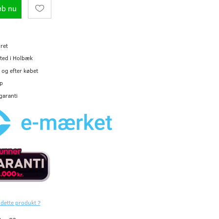
øb nu
ret
ted i Holbæk
og efter købet
p
garanti
 dette produkt ?