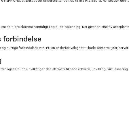
eMMC-lager. Derudover understøtter den op til fire M.2 SSD'er, hvilket gør den id
 op til tre skærme samtidigt i op til 4K-opløsning. Det giver en effektiv arbejdsstat
 forbindelse
le og hurtige forbindelser. Mini PC'en er derfor velegnet til både kontormiljøer, se
g
er også Ubuntu, hvilket gør den attraktiv til både erhverv, udvikling, virtualiseri