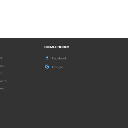
SOCIALE MEDIER
to
bog
te
torik
rev