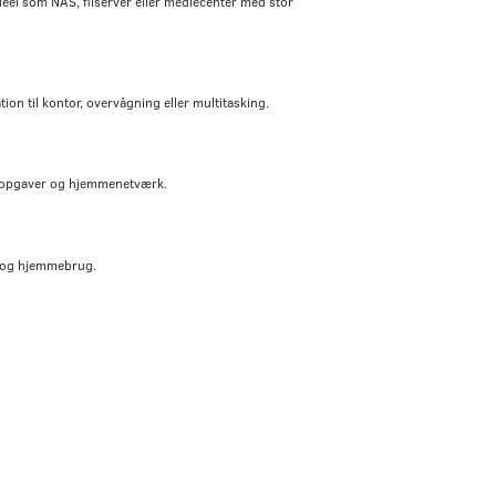
eel som NAS, filserver eller mediecenter med stor
ion til kontor, overvågning eller multitasking.
rveropgaver og hjemmenetværk.
ng og hjemmebrug.