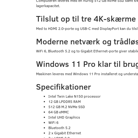
Computeren leveres med en hurtig 512 GB NVMe SSD samt 64 GB 
lagerkapacitet.
Tilslut op til tre 4K-skærme
Med to HDMI 2.0-porte og USB-C med DisplayPort kan du tilslutte
Moderne netværk og trådløs
WiFi 6, Bluetooth 5.2 og to Gigabit Ethernet-porte giver stabi
Windows 11 Pro klar til bru
Maskinen leveres med Windows 11 Pro installeret og understøtt
Specifikationer
Intel Twin Lake N150 processor
12 GB LPDDR5 RAM
512 GB M.2 NVMe SSD
64 GB eMMC
Intel UHD Graphics
WiFi 6
Bluetooth 5.2
2 x Gigabit Ethernet