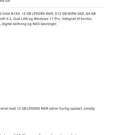
ox G9
d Intel N150, 12 GB LPDDR5 RAM, 512 GB NVMe SSD, 64 GB
oth 5.2, dual LAN og Windows 11 Pro. Velegnet til kontor,
digital skiltning og NAS-løsninger.
bineret med 12 GB LPDDR5 RAM sikrer hurtig opstart, smidig