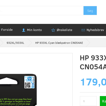
Søg
Forside
Min konto
Ønskeliste
Nyhedsbrev
932XL/933XL
HP 933XL Cyan blækpatron CN054AE
HP 933
CN054
179,
K