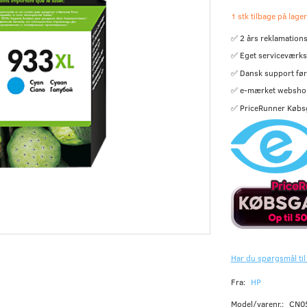
1 stk tilbage på lager
✅ 2 års reklamations
✅ Eget serviceværks
✅ Dansk support før 
✅ e-mærket websho
✅ PriceRunner Købs
Har du spørgsmål til
Fra:
HP
Model/varenr.:
CN0