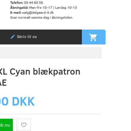
Telefon:
59 44 80 56
Åbningstid:
Man-fre 10-17 | Lørdag 10-13
E-mail:
salg@dalgaard-it.dk
Svar normalt samme dag i åbningstiden.
Skriv til os
XL Cyan blækpatron
AE
00 DKK
øb nu