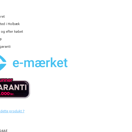
ret
ted i Holbæk
og efter købet
p
garanti
 dette produkt ?
54AE