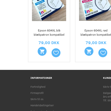
Epson 604XL blå
Epson 604XL rød
blækpatron kompatibel
blækpatron kompatibe
79,00 DKK
79,00 DKK
INFORMATIONER
KUND
Fortrolighed
Skriv t
Firmaprofil
Dalgaa
års er
Skriv til os
Tlf. 5
Handelsbetingelser