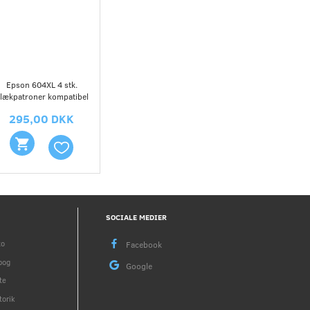
Epson 604XL 4 stk.
lækpatroner kompatibel
295,00 DKK
SOCIALE MEDIER
to
bog
te
torik