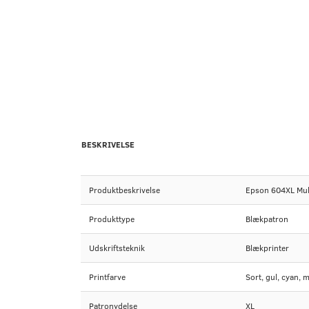
BESKRIVELSE
Produktbeskrivelse
Epson 604XL Multi
Produkttype
Blækpatron
Udskriftsteknik
Blækprinter
Printfarve
Sort, gul, cyan, 
Patronydelse
XL