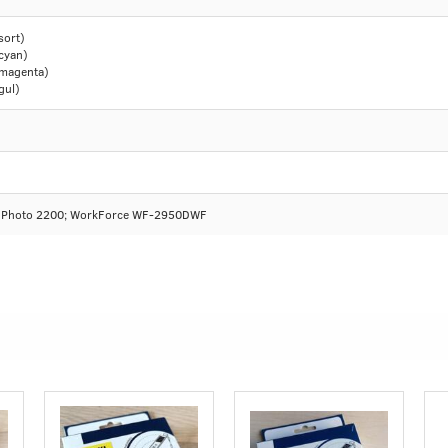
sort)
(cyan)
 (magenta)
gul)
s Photo 2200; WorkForce WF-2950DWF