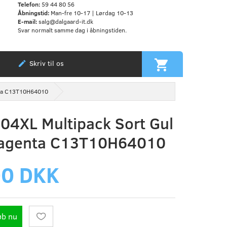
Telefon:
59 44 80 56
Åbningstid:
Man-fre 10-17 | Lørdag 10-13
E-mail:
salg@dalgaard-it.dk
Svar normalt samme dag i åbningstiden.
Skriv til os
nta C13T10H64010
04XL Multipack Sort Gul
agenta C13T10H64010
00 DKK
øb nu