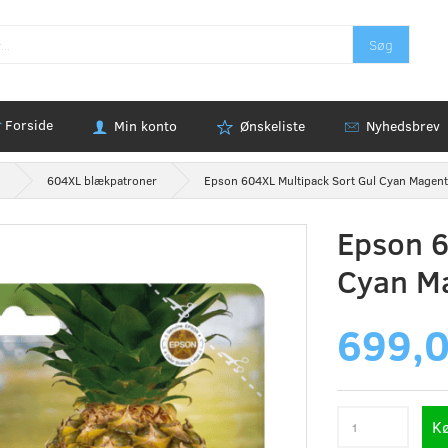
Søg
Forside
Min konto
Ønskeliste
Nyhedsbrev
604XL blækpatroner
Epson 604XL Multipack Sort Gul Cyan Mage
Epson 6
Cyan M
699,
K