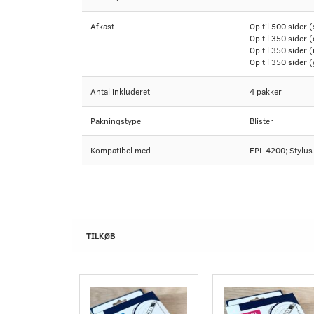
Afkast
Op til 500 sider (
Op til 350 sider 
Op til 350 sider
Op til 350 sider (
Antal inkluderet
4 pakker
Pakningstype
Blister
Kompatibel med
EPL 4200; Stylu
TILKØB