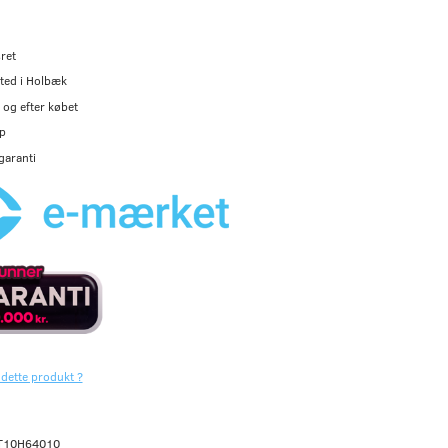
ret
ted i Holbæk
og efter købet
p
garanti
 dette produkt ?
T10H64010