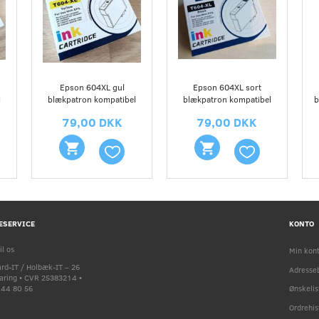
Epson 604XL gul
Epson 604XL sort
l
blækpatron kompatibel
blækpatron kompatibel
b
79,00 DKK
79,00 DKK
ESERVICE
KONTO
il os
Min kon
rd-IT / Holbæk-IT – 26
Adresse
faring • CVR 25383214 •
9 44 80 56
Ønskelis
Ordrehis