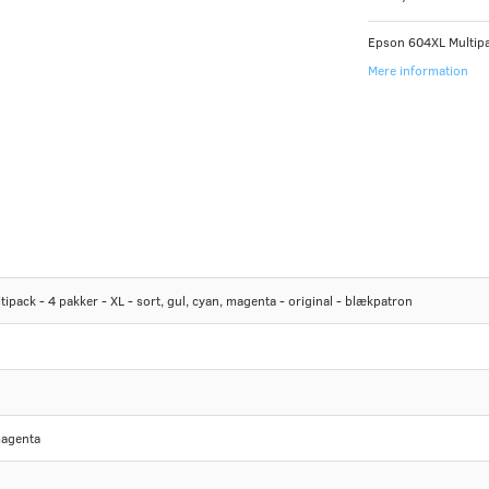
Epson 604XL Multipac
Mere information
pack - 4 pakker - XL - sort, gul, cyan, magenta - original - blækpatron
magenta