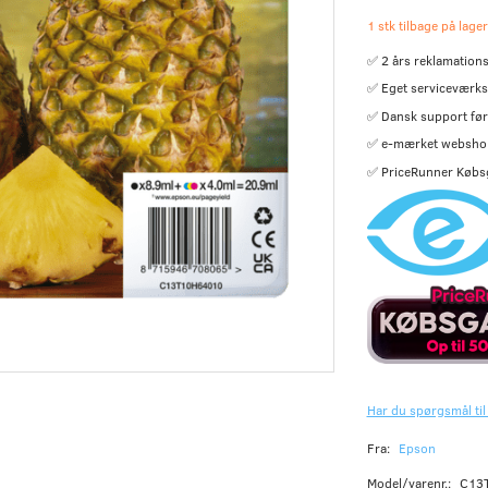
1 stk tilbage på lager
✅ 2 års reklamations
✅ Eget serviceværks
✅ Dansk support før 
✅ e-mærket websho
✅ PriceRunner Købs
Har du spørgsmål til
Fra:
Epson
Model/varenr.:
C13