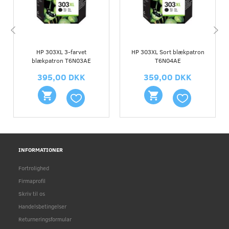
HP 303XL 3-farvet
HP 303XL Sort blækpatron
blækpatron T6N03AE
T6N04AE
395,00 DKK
359,00 DKK
INFORMATIONER
Fortrolighed
Firmaprofil
Skriv til os
Handelsbetingelser
Returneringsformular