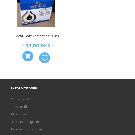
302XL Sort kompatibel blæk
199,00 DKK
INFORMATIONER
Fortrolighed
Firmaprofil
Skriv til os
Handelsbetingelser
Returneringsformular