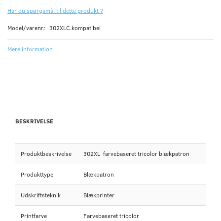
Har du spørgsmål til dette produkt ?
Model/varenr.:
302XLC.kompatibel
Mere information
BESKRIVELSE
Produktbeskrivelse
302XL farvebaseret tricolor blækpatron
Produkttype
Blækpatron
Udskriftsteknik
Blækprinter
Printfarve
Farvebaseret tricolor