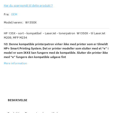
Har du spørgsmål til dette produkt ?
Fra:
OEM
Model/varenr.:
W1350X
HP 135X - sort - kompatibel - LaserJet - tonerpatron W1350X - til LaserJet
M209, MFP M234
NB:
Denne kompatible printerpatron virker ikke med printer som er tilmeldt
HP+ Smart Printing System. Det er printer modeller som slutter med et “e” i
model nr som IKKE kan fungere med de kompatible. Slutter din printer ikke
med “e” fungere den kompatible udgave fint
Mere information
BESKRIVELSE