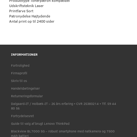
Produkttype Tonerpatron kompatibel
Udskriftsteknik Laser
Printfarve Sort
Patronydelse Højtydende
Antal print op til 2400 sider
INFORMATIONER
Fortrolighed
Firmaprofil
Skriv til os
Handelsbetingelser
Returneringsformular
Dalgaard-IT / Holbæk-IT – 26 års erfaring • CVR 25383214 • Tlf. 59 44
80 56
Fortrydelsesret
Guide til valg af brugt Lenovo ThinkPad
Blackview BL7000 5G – robust smartphone med natkamera og 7500
mAh batteri