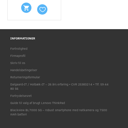
INFORMATIONER
Fortrolighed
Firmaprofil
Skriv til os
Handelsbetingelser
Returneringsformular
Dalgaard-IT / Holbæk-IT – 26 års erfaring • CVR 25383214 • Tlf. 59 44
80 56
Fortrydelsesret
Guide til valg af brugt Lenovo ThinkPad
Blackview BL7000 5G – robust smartphone med natkamera og 7500
mAh batteri