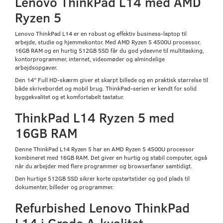
Lenovo ThinkPad L14 med AMD
Ryzen 5
Lenovo ThinkPad L14 er en robust og effektiv business-laptop til
arbejde, studie og hjemmekontor. Med AMD Ryzen 5 4500U processor,
16GB RAM og en hurtig 512GB SSD får du god ydeevne til multitasking,
kontorprogrammer, internet, videomøder og almindelige
arbejdsopgaver.
Den 14" Full HD-skærm giver et skarpt billede og en praktisk størrelse til
både skrivebordet og mobil brug. ThinkPad-serien er kendt for solid
byggekvalitet og et komfortabelt tastatur.
ThinkPad L14 Ryzen 5 med
16GB RAM
Denne ThinkPad L14 Ryzen 5 har en AMD Ryzen 5 4500U processor
kombineret med 16GB RAM. Det giver en hurtig og stabil computer, også
når du arbejder med flere programmer og browserfaner samtidigt.
Den hurtige 512GB SSD sikrer korte opstartstider og god plads til
dokumenter, billeder og programmer.
Refurbished Lenovo ThinkPad
L14 i Grade A-kvalitet