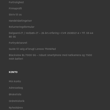
Fortrolighed
Firmaprofil
Skriv til os
Handelsbetingelser
Returneringsformular
Dalgaard-IT / Holbæk-IT – 26 års erfaring • CVR 25383214 • Tlf. 59 44
80 56
Fortrydelsesret
Guide til valg af brugt Lenovo ThinkPad
Blackview BL7000 5G – robust smartphone med natkamera og 7500
mAh batteri
KONTO
Min konto
Adressebog
Ønskeliste
Ordrehistorik
Nyhedsbrev