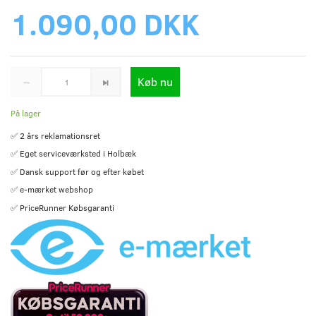
1.090,00 DKK
Køb nu
På lager
✅ 2 års reklamationsret
✅ Eget serviceværksted i Holbæk
✅ Dansk support før og efter købet
✅ e-mærket webshop
✅ PriceRunner Købsgaranti