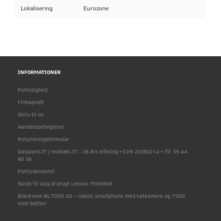
Lokalisering
Eurozone
INFORMATIONER
Fortrolighed
Firmaprofil
Skriv til os
Handelsbetingelser
Returneringsformular
Dalgaard-IT / Holbæk-IT – 26 års erfaring • CVR 25383214 • Tlf. 59 44
80 56
Fortrydelsesret
Guide til valg af brugt Lenovo ThinkPad
Blackview BL7000 5G – robust smartphone med natkamera og 7500
mAh batteri