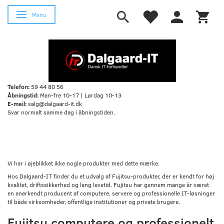
Skifte navigation
Menu
Telefon:
59 44 80 56
Åbningstid:
Man-fre 10-17 | Lørdag 10-13
E-mail:
salg@dalgaard-it.dk
Svar normalt samme dag i åbningstiden.
Vi har i øjeblikket ikke nogle produkter med dette mærke.
Hos Dalgaard-IT finder du et udvalg af Fujitsu-produkter, der er kendt for høj
kvalitet, driftssikkerhed og lang levetid. Fujitsu har gennem mange år været
en anerkendt producent af computere, servere og professionelle IT-løsninger
til både virksomheder, offentlige institutioner og private brugere.
Fujitsu computere og professionelt