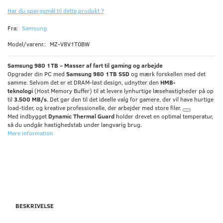
Har du spørgsmål til dette produkt ?
Fra:
Samsung
Model/varenr.:
MZ-V8V1T0BW
Samsung 980 1TB – Masser af fart til gaming og arbejde
Opgrader din PC med
Samsung 980 1TB SSD
og mærk forskellen med det
samme. Selvom det er et DRAM-løst design, udnytter den
HMB-
teknologi
(Host Memory Buffer) til at levere lynhurtige læsehastigheder på op
til
3.500 MB/s
. Det gør den til det ideelle valg for gamere, der vil have hurtige
load-tider, og kreative professionelle, der arbejder med store filer.
Med indbygget
Dynamic Thermal Guard
holder drevet en optimal temperatur,
så du undgår hastighedstab under langvarig brug.
Mere information
BESKRIVELSE