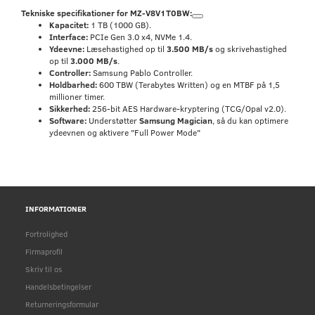
Tekniske specifikationer for MZ-V8V1T0BW:
Kapacitet:
1 TB (1000 GB).
Interface:
PCIe Gen 3.0 x4, NVMe 1.4.
Ydeevne:
Læsehastighed op til
3.500 MB/s
og skrivehastighed
op til
3.000 MB/s
.
Controller:
Samsung Pablo Controller.
Holdbarhed:
600 TBW (Terabytes Written) og en MTBF på 1,5
millioner timer.
Sikkerhed:
256-bit AES Hardware-kryptering (TCG/Opal v2.0).
Software:
Understøtter
Samsung Magician
, så du kan optimere
ydeevnen og aktivere "Full Power Mode"
INFORMATIONER
Fortrolighed
Firmaprofil
Skriv til os
Handelsbetingelser
Returneringsformular