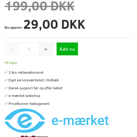
199,00 DKK
29,00 DKK
Du sparer:
Køb nu
På lager
✅ 2 års reklamationsret
✅ Eget serviceværksted i Holbæk
✅ Dansk support før og efter købet
✅ e-mærket webshop
✅ PriceRunner Købsgaranti