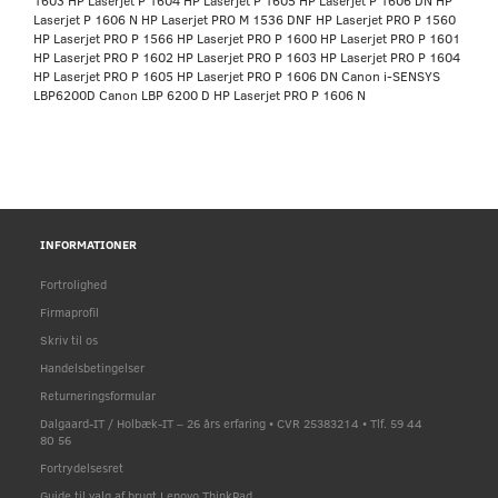
Laserjet P 1606 N HP Laserjet PRO M 1536 DNF HP Laserjet PRO P 1560
HP Laserjet PRO P 1566 HP Laserjet PRO P 1600 HP Laserjet PRO P 1601
HP Laserjet PRO P 1602 HP Laserjet PRO P 1603 HP Laserjet PRO P 1604
HP Laserjet PRO P 1605 HP Laserjet PRO P 1606 DN Canon i-SENSYS
LBP6200D Canon LBP 6200 D HP Laserjet PRO P 1606 N
INFORMATIONER
Fortrolighed
Firmaprofil
Skriv til os
Handelsbetingelser
Returneringsformular
Dalgaard-IT / Holbæk-IT – 26 års erfaring • CVR 25383214 • Tlf. 59 44
80 56
Fortrydelsesret
Guide til valg af brugt Lenovo ThinkPad