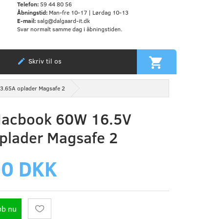
Telefon:
59 44 80 56
Åbningstid:
Man-fre 10-17 | Lørdag 10-13
E-mail:
salg@dalgaard-it.dk
Svar normalt samme dag i åbningstiden.
Skriv til os
3.65A oplader Magsafe 2
Macbook 60W 16.5V
plader Magsafe 2
00 DKK
øb nu