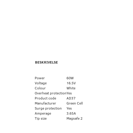
BESKRIVELSE
Power
60W
Voltage
16.5V
Colour
White
Overheat protection
Yes
Product code
AD37
Manufacturer
Green Cell
Surge protection
Yes
Amperage
3.65A
Tip size
Magsafe 2