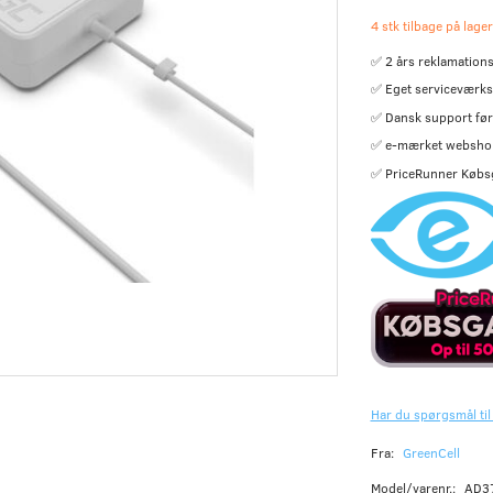
4 stk tilbage på lager
✅ 2 års reklamations
✅ Eget serviceværks
✅ Dansk support før 
✅ e-mærket websho
✅ PriceRunner Købs
Har du spørgsmål til
Fra:
GreenCell
Model/varenr.:
AD3