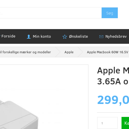
Søg
Forside
Min konto
Ønskeliste
Nyhedsbrev
il forskellige mærker og modeller
Apple
Apple Macbook 60W 16.5V 
Apple 
3.65A o
299,
K