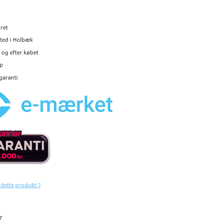
ret
ted i Holbæk
og efter købet
p
garanti
 dette produkt ?
7