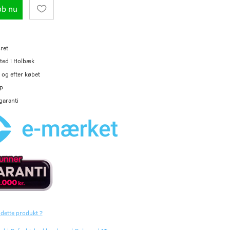
øb nu
ret
ted i Holbæk
og efter købet
p
garanti
 dette produkt ?