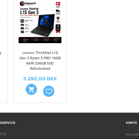
y
Lenovo ThinkPad L15
Gen 3 Ryzen 5 PRO 16GB
RAM 256GB SSD
Refurbished
3.290,00 DKK
ESERVICE
KONTO
il os
Min kon