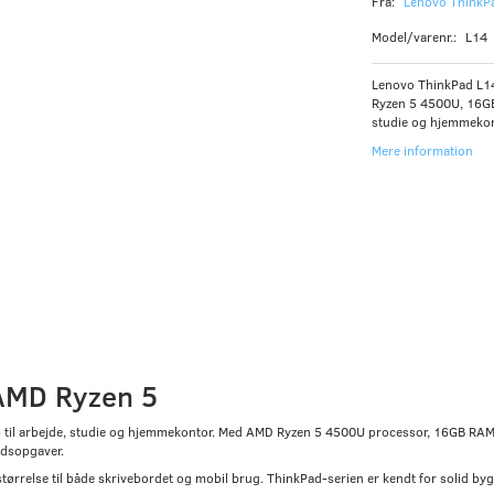
Fra:
Lenovo ThinkPa
Model/varenr.:
L14
Lenovo ThinkPad L14
Ryzen 5 4500U, 16GB
studie og hjemmekon
Mere information
AMD Ryzen 5
p til arbejde, studie og hjemmekontor. Med AMD Ryzen 5 4500U processor, 16GB RAM 
jdsopgaver.
tørrelse til både skrivebordet og mobil brug. ThinkPad-serien er kendt for solid bygg