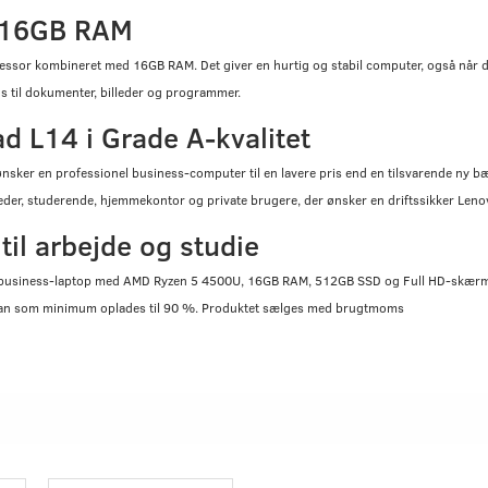
 16GB RAM
sor kombineret med 16GB RAM. Det giver en hurtig og stabil computer, også når d
s til dokumenter, billeder og programmer.
d L14 i Grade A-kvalitet
nsker en professionel business-computer til en lavere pris end en tilsvarende ny bæ
der, studerende, hjemmekontor og private brugere, der ønsker en driftssikker Len
il arbejde og studie
st business-laptop med AMD Ryzen 5 4500U, 16GB RAM, 512GB SSD og Full HD-skær
t kan som minimum oplades til 90 %. Produktet sælges med brugtmoms