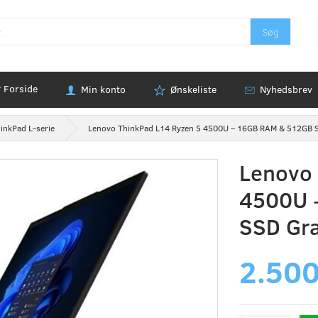
Søg
Forside
Min konto
Ønskeliste
Nyhedsbrev
inkPad L-serie
Lenovo ThinkPad L14 Ryzen 5 4500U – 16GB RAM & 512GB 
Lenovo 
4500U 
SSD Gr
2.500