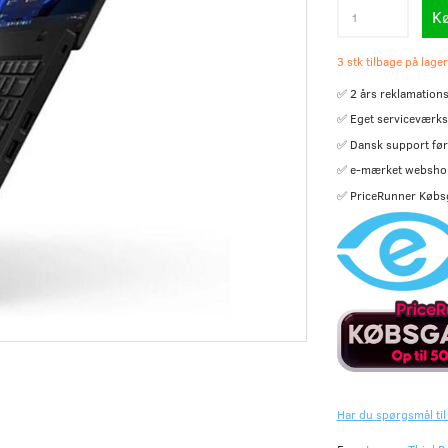
K
3 stk tilbage på lager
✅ 2 års reklamations
✅ Eget serviceværks
✅ Dansk support før 
✅ e-mærket websho
✅ PriceRunner Købs
Har du spørgsmål til