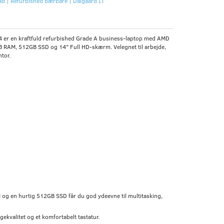
d | Refurbished bærbare | Dalgaard IT
 er en kraftfuld refurbished Grade A business-laptop med AMD
 RAM, 512GB SSD og 14" Full HD-skærm. Velegnet til arbejde,
tor.
og en hurtig 512GB SSD får du god ydeevne til multitasking,
ekvalitet og et komfortabelt tastatur.