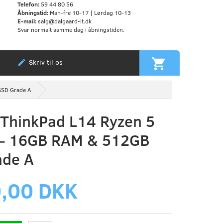
Telefon:
59 44 80 56
Åbningstid:
Man-fre 10-17 | Lørdag 10-13
E-mail:
salg@dalgaard-it.dk
Svar normalt samme dag i åbningstiden.
Skriv til os
SSD Grade A
ThinkPad L14 Ryzen 5
– 16GB RAM & 512GB
ade A
,00 DKK